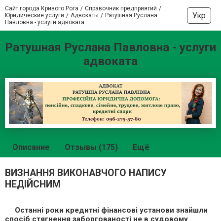
Сайт города Кривого Рога
Справочник предприятий
Укр
Юридические услуги
Адвокаты
Ратушная Руслана
Павловна - услуги адвоката
Ратушная Руслана Павловна - услуги
адвоката
Описание
Отзывы (175)
Ещё
ВИЗНАННЯ ВИКОНАВЧОГО НАПИСУ
НЕДІЙСНИМ
Останні роки кредитні фінансові установи знайшли
спосіб стягнення заборгованості не в судовому