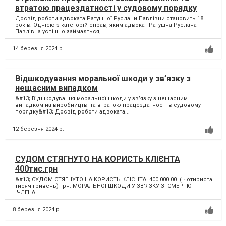
втратою працездатності у судовому порядку
Досвід роботи адвоката Ратушної Руслани Павлівни становить 18
років. Однією з категорій справ, яким адвокат Ратушна Руслана
Павлівна успішно займається,...
14 березня 2024 р.
Відшкодування моральної шкоди у зв’язку з
нещасним випадком
&#13; Відшкодування моральної шкоди у зв’язку з нещасним
випадком на виробництві та втратою працездатності в судовому
порядку&#13; Досвід роботи адвоката...
12 березня 2024 р.
СУДОМ СТЯГНУТО НА КОРИСТЬ КЛІЄНТА
400тис.грн
&#13; СУДОМ СТЯГНУТО НА КОРИСТЬ КЛІЄНТА 400 000.00 ( чотириста
тисяч гривень) грн. МОРАЛЬНОЇ ШКОДИ У ЗВ’ЯЗКУ ЗІ СМЕРТЮ
ЧЛЕНА...
8 березня 2024 р.