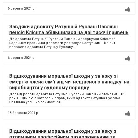
6 серпня 2024 р.
Завдяки адвокату Ратушній Руслані Павлівні
пенсія Клієнта збільшилася на дві тисячі гривень
До адвоката Ратушної Руслани Павлівни звернувся Клієнт за
наданням правничої допомоги у зв’язку з наступним. Клієнт
попросив адвоката Ратушну Руслану...
6 серпня 2024 р.
Відшкодування моральної шкоди у зв’язку зі
смертю члена сім’ї від чи нещасного випадку на
виробництві у судовому порядку
Досвід роботи адвоката Ратушної Руслани Павлівни становить 18
років. Однією з категорій справ, яким адвокат Ратушна Руслана
Павлівна успішно займається,...
18 березня 2024 р.
Відшкодування моральної шкоди у зв’язку з
отриманим професійним захворюванням та