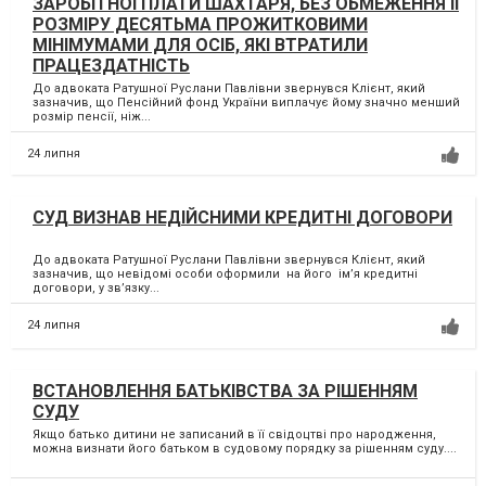
ЗАРОБІТНОЇ ПЛАТИ ШАХТАРЯ, БЕЗ ОБМЕЖЕННЯ ЇЇ
РОЗМІРУ ДЕСЯТЬМА ПРОЖИТКОВИМИ
МІНІМУМАМИ ДЛЯ ОСІБ, ЯКІ ВТРАТИЛИ
ПРАЦЕЗДАТНІСТЬ
До адвоката Ратушної Руслани Павлівни звернувся Клієнт, який
зазначив, що Пенсійний фонд України виплачує йому значно менший
розмір пенсії, ніж...
24 липня
СУД ВИЗНАВ НЕДІЙСНИМИ КРЕДИТНІ ДОГОВОРИ
До адвоката Ратушної Руслани Павлівни звернувся Клієнт, який
зазначив, що невідомі особи оформили на його ім’я кредитні
договори, у зв’язку...
24 липня
ВСТАНОВЛЕННЯ БАТЬКІВСТВА ЗА РІШЕННЯМ
СУДУ
Якщо батько дитини не записаний в її свідоцтві про народження,
можна визнати його батьком в судовому порядку за рішенням суду....