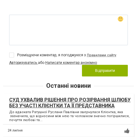
Розміщуючи коментар, я погоджуюся з
Правилами сайту
Авторизуватись
або
Написати коментар анонімно
Відправити
Останні новини
СУД УХВАЛИВ РІШЕННЯ ПРО РОЗІРВАННЯ ШЛЮБУ
БЕЗ УЧАСТІ КЛІЄНТКИ ТА ЇЇ ПРЕДСТАВНИКА
До адвоката Ратушної Руслани Павлівни звернулася Клієнтка, яка
зазначила, що відносини між нею та чоловіком значно погіршилися,
почуття любові та...
24 липня