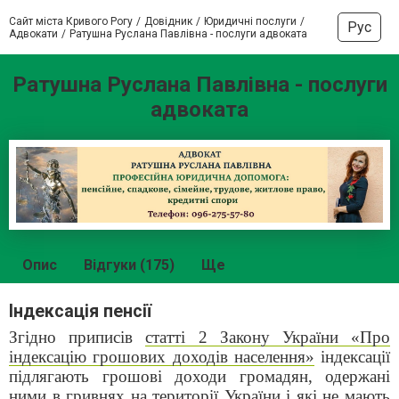
Сайт міста Кривого Рогу
Довідник
Юридичні послуги
Рус
Адвокати
Ратушна Руслана Павлівна - послуги адвоката
Ратушна Руслана Павлівна - послуги
адвоката
Опис
Відгуки (175)
Ще
Індексація пенсії
Згідно приписів
статті 2 Закону України «Про
індексацію грошових доходів населення»
індексації
підлягають грошові доходи громадян, одержані
ними в гривнях на території України і які не мають