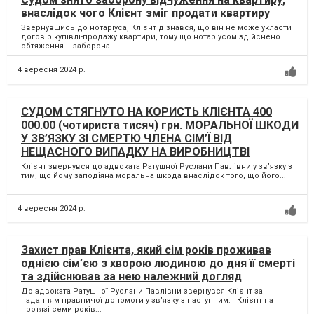
внаслідок чого Клієнт зміг продати квартиру
Звернувшись до нотаріуса, Клієнт дізнався, що він не може укласти
договір купівлі-продажу квартири, тому що нотаріусом здійснено
обтяження – заборона...
4 вересня 2024 р.
СУДОМ СТЯГНУТО НА КОРИСТЬ КЛІЄНТА 400
000.00 (чотириста тисяч) грн. МОРАЛЬНОЇ ШКОДИ
У ЗВ’ЯЗКУ ЗІ СМЕРТЮ ЧЛЕНА СІМ’Ї ВІД
НЕЩАСНОГО ВИПАДКУ НА ВИРОБНИЦТВІ
Клієнт звернувся до адвоката Ратушної Руслани Павлівни у зв’язку з
тим, що йому заподіяна моральна шкода внаслідок того, що його...
4 вересня 2024 р.
Захист прав Клієнта, який сім років проживав
однією сім’єю з хворою людиною до дня її смерті
та здійснював за нею належний догляд
До адвоката Ратушної Руслани Павлівни звернувся Клієнт за
наданням правничої допомоги у зв’язку з наступним. Клієнт на
протязі семи років...