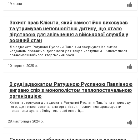
19 січня
Захист прав Клієнта, який самостійно виховував
та утримував неповнолітню дитину, що стало
підставою для звільнення з військової служби у
воєнний стан
До адвоката Ратушної Руслани Павлівни звернувся Клієнт за
наданням правничої допомоги у зв’язку з наступним. Клієнт після
повномасштабного вторгнення росії...
10 червня 2025 р.
В суді адвокатом Ратушною Русланою Павлівною
виграно спір з монополістом теплопостачальною
організацією
Клієнт звернувся до адвоката Ратушної Руслани Павлівни з приводу
того, що теплопостачальна організація припинила враховувати
показники вузла обліку теплової енергії,...
28 листопада 2024 р.
Судом знято заборону відчуження на квартиру,