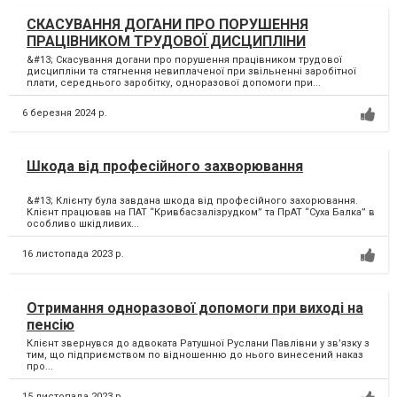
СКАСУВАННЯ ДОГАНИ ПРО ПОРУШЕННЯ
ПРАЦІВНИКОМ ТРУДОВОЇ ДИСЦИПЛІНИ
&#13; Скасування догани про порушення працівником трудової
дисципліни та стягнення невиплаченої при звільненні заробітної
плати, середнього заробітку, одноразової допомоги при...
6 березня 2024 р.
Шкода від професійного захворювання
&#13; Клієнту була завдана шкода від професійного захорювання.
Клієнт працював на ПАТ “Кривбасзалізрудком” та ПрАТ “Суха Балка” в
особливо шкідливих...
16 листопада 2023 р.
Отримання одноразової допомоги при виході на
пенсію
Клієнт звернувся до адвоката Ратушної Руслани Павлівни у зв’язку з
тим, що підприємством по відношенню до нього винесений наказ
про...
15 листопада 2023 р.