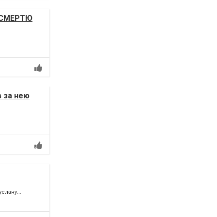
І СМЕРТЮ
в за нею
слану...