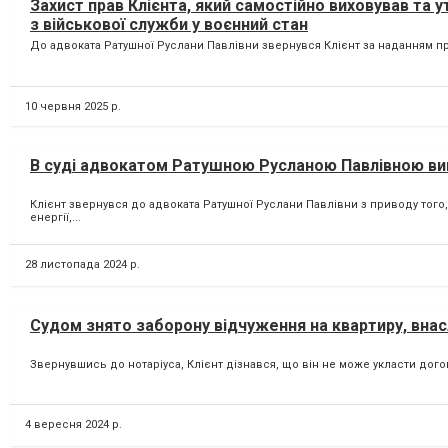
Захист прав Клієнта, який самостійно виховував та 
з військової служби у воєнний стан
До адвоката Ратушної Руслани Павлівни звернувся Клієнт за наданням пр
10 червня 2025 р.
В суді адвокатом Ратушною Русланою Павлівною ви
Клієнт звернувся до адвоката Ратушної Руслани Павлівни з приводу того
енергії,...
28 листопада 2024 р.
Судом знято заборону відчуження на квартиру, внас
Звернувшись до нотаріуса, Клієнт дізнався, що він не може укласти дого
4 вересня 2024 р.