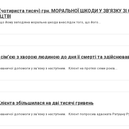
чотириста тисяч) грн. МОРАЛЬНОЇ ШКОДИ У ЗВ’ЯЗКУ З
ЦТВІ
 що йому заподіяна моральна шкода внаслідок того, що його...
ю сім’єю з хворою людиною до дня її смерті та здійснюва
вничої допомоги у зв’язку з наступним. Клієнт на протязі семи років...
лієнта збільшилася на дві тисячі гривень
авничої допомоги у зв’язку з наступним. Клієнт попросив адвоката Ратушну Ру