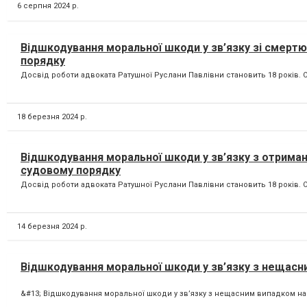
6 серпня 2024 р.
Відшкодування моральної шкоди у зв’язку зі смертю
порядку
Досвід роботи адвоката Ратушної Руслани Павлівни становить 18 років. О
18 березня 2024 р.
Відшкодування моральної шкоди у зв’язку з отрима
судовому порядку
Досвід роботи адвоката Ратушної Руслани Павлівни становить 18 років. О
14 березня 2024 р.
Відшкодування моральної шкоди у зв’язку з нещас
&#13; Відшкодування моральної шкоди у зв’язку з нещасним випадком на 