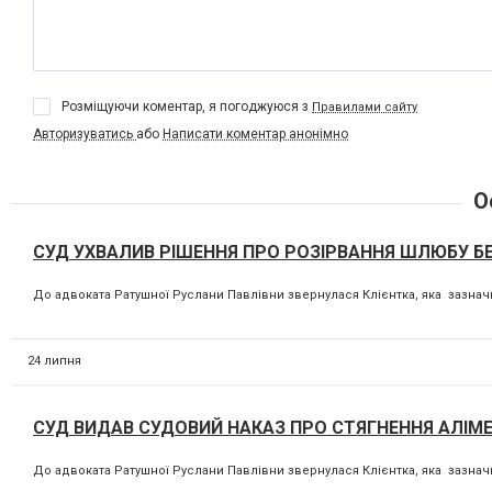
Розміщуючи коментар, я погоджуюся з
Правилами сайту
Авторизуватись
або
Написати коментар анонімно
О
СУД УХВАЛИВ РІШЕННЯ ПРО РОЗІРВАННЯ ШЛЮБУ БЕЗ
До адвоката Ратушної Руслани Павлівни звернулася Клієнтка, яка зазначи
24 липня
СУД ВИДАВ СУДОВИЙ НАКАЗ ПРО СТЯГНЕННЯ АЛІМЕН
До адвоката Ратушної Руслани Павлівни звернулася Клієнтка, яка зазначи