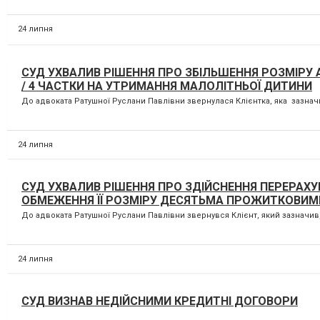
24 липня
СУД УХВАЛИВ РІШЕННЯ ПРО ЗБІЛЬШЕННЯ РОЗМІРУ АЛ
/ 4 ЧАСТКИ НА УТРИМАННЯ МАЛОЛІТНЬОЇ ДИТИНИ
До адвоката Ратушної Руслани Павлівни звернулася Клієнтка, яка зазначил
24 липня
СУД УХВАЛИВ РІШЕННЯ ПРО ЗДІЙСНЕННЯ ПЕРЕРАХУНК
ОБМЕЖЕННЯ ЇЇ РОЗМІРУ ДЕСЯТЬМА ПРОЖИТКОВИМИ
До адвоката Ратушної Руслани Павлівни звернувся Клієнт, який зазначив,
24 липня
СУД ВИЗНАВ НЕДІЙСНИМИ КРЕДИТНІ ДОГОВОРИ