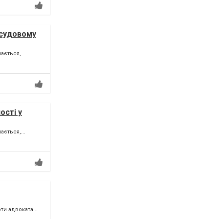
 судовому
ється,...
ості у
ється,...
и адвоката...