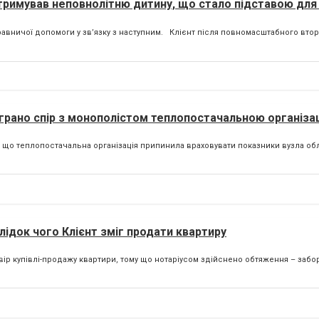
утримував неповнолітню дитину, що стало підставою для
авничої допомоги у зв’язку з наступним. Клієнт після повномасштабного вторг
грано спір з монополістом теплопостачальною організа
, що теплопостачальна організація припинила враховувати показники вузла обл
лідок чого Клієнт зміг продати квартиру
вір купівлі-продажу квартири, тому що нотаріусом здійснено обтяження – забор