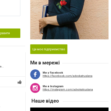
правити
Це моє підприємство
Ми в мережі
...
Ми у Facebook
https://facebook.com/advokatruslana
Ми в Instagram
https://instagram.com/advokatruslana
Наше відео
.