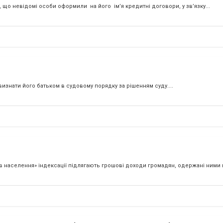
 що невідомі особи оформили на його ім’я кредитні договори, у зв’язку...
изнати його батьком в судовому порядку за рішенням суду....
ів населення» індексації підлягають грошові доходи громадян, одержані ними в