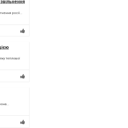
 звільнення
нення росії...
цією
іку теплової
она...