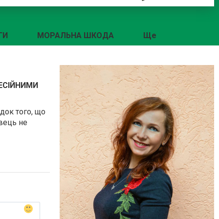
ГИ
МОРАЛЬНА ШКОДА
Ще
ФЕСІЙНИМИ
док того, що
вець не