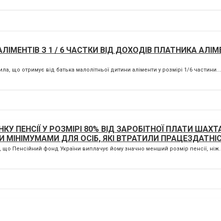
ІМЕНТІВ З 1 / 6 ЧАСТКИ ВІД ДОХОДІВ ПЛАТНИКА АЛІМ
а, що отримує від батька малолітньої дитини аліменти у розмірі 1/6 частини...
У ПЕНСІЇ У РОЗМІРІ 80% ВІД ЗАРОБІТНОЇ ПЛАТИ ШАХТА
 МІНІМУМАМИ ДЛЯ ОСІБ, ЯКІ ВТРАТИЛИ ПРАЦЕЗДАТНІ
 що Пенсійний фонд України виплачує йому значно менший розмір пенсії, ніж..