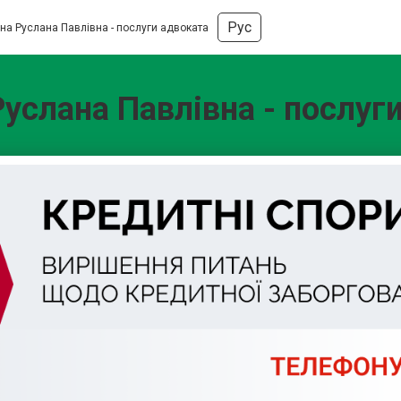
Рус
на Руслана Павлівна - послуги адвоката
услана Павлівна - послуг