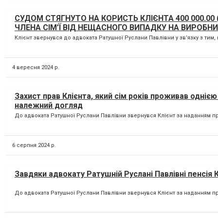
СУДОМ СТЯГНУТО НА КОРИСТЬ КЛІЄНТА 400 000.00 (
ЧЛЕНА СІМ’Ї ВІД НЕЩАСНОГО ВИПАДКУ НА ВИРОБНИ
Клієнт звернувся до адвоката Ратушної Руслани Павлівни у зв’язку з тим,
4 вересня 2024 р.
Захист прав Клієнта, який сім років проживав одніє
належний догляд
До адвоката Ратушної Руслани Павлівни звернувся Клієнт за наданням пра
6 серпня 2024 р.
Завдяки адвокату Ратушній Руслані Павлівні пенсія К
До адвоката Ратушної Руслани Павлівни звернувся Клієнт за наданням пр