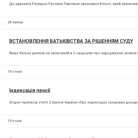
До адвоката Ратушної Руслани Павлівни звернувся Клієнт, який зазначив,
24 липня
ВСТАНОВЛЕННЯ БАТЬКІВСТВА ЗА РІШЕННЯМ СУДУ
Якщо батько дитини не записаний в її свідоцтві про народження, можна в
19 січня
Індексація пенсії
Згідно приписів статті 2 Закону України «Про індексацію грошових доход
19 січня