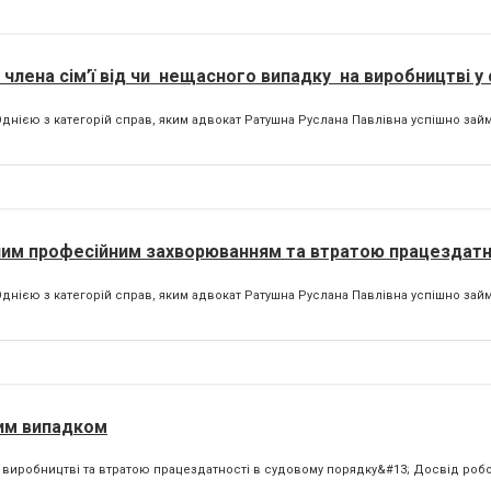
 члена сім’ї від чи нещасного випадку на виробництві у
днією з категорій справ, яким адвокат Ратушна Руслана Павлівна успішно займа
ним професійним захворюванням та втратою працездатн
днією з категорій справ, яким адвокат Ратушна Руслана Павлівна успішно займа
ним випадком
виробництві та втратою працездатності в судовому порядку&#13; Досвід робот