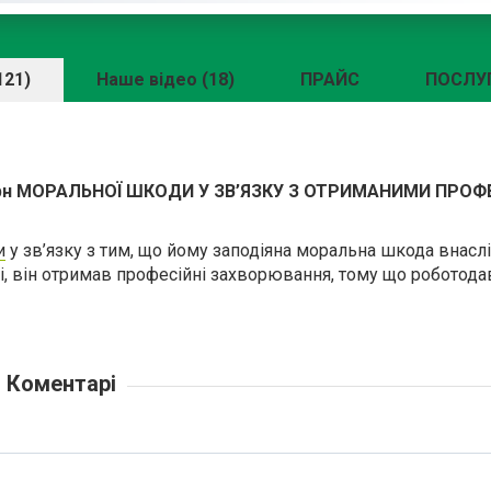
121)
Наше відео (18)
ПРАЙС
ПОСЛУ
грн МОРАЛЬНОЇ ШКОДИ У ЗВ’ЯЗКУ З ОТРИМАНИМИ ПРО
и
у зв’язку з тим, що йому заподіяна моральна шкода внаслі
і, він отримав професійні захворювання, тому що роботода
Коментарі